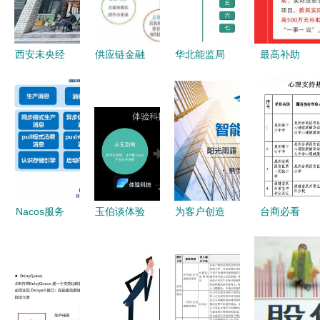
核心环节
转让
西安未央经
供应链金融
华北能监局
最高补助
济技术开发
现状分析
发布《蒙西
500万！
区社区底商
技术服务与
电力市场调
2021年合
转让指南
技术转让的
频和备用辅
肥市新技术
超市百货商
双重赋能
助服务交易
新产品新模
铺与技术服
实施细则》
式备案工作
务的双重机
征求意见稿
启动
遇
技术赋能与
Nacos服务
玉伯谈体验
为客户创造
台商必看
服务创新
发现与通信
科技与产品
价值，与客
心理支持与
机制解析
服务 技术
户共成长
网络辅导服
技术服务与
赋能与技术
——访阳光
务指南
技术转让视
转让的双轮
雨露多厂商
角
驱动
授权服务总