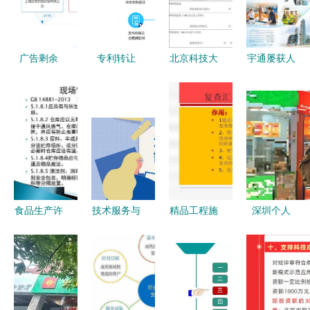
广告剩余
专利转让
北京科技大
宇通屡获人
技术服务与
释放创新价
学技术合同
民日报赞誉
技术转让的
值，加速技
审批流程解
为中亚交通
营销新思维
术转化
析 聚焦技
注入绿色新
术服务与技
动能，技术
术转让
服务与技术
转让并行助
力
食品生产许
技术服务与
精品工程施
深圳个人
可证现场审
转让 销售
工技术资料
20-50平方
核技术要点
成单率提升
整理 实现
米商铺与技
技术服务与
的关键利器
高质量技术
术服务转让
技术转让的
服务与技术
全攻略