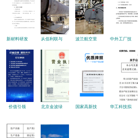
新材料研发
从佰利联与
波兰航空里
中外工厂技
工厂股份转
德国钛康纠
程碑 首架
术转让合同
让与技术成
纷看粉体技
国产
的核心要素
果转化协议
术合作的风
AW149直
与技术服务
技术服务与
险 技术服
升机完成首
实践指南
技术转让的
务与转让的
飞，共订购
关键路径
暗礁
32架
价值引领
北京金波绿
国家高新技
华工科技拟
智胜未来
泰科技 技
术企业申报
公开挂牌转
——上市公
术服务引领
认定与转让
让子公司
司价值体系
绿色创新，
的关键路径
13.68%股