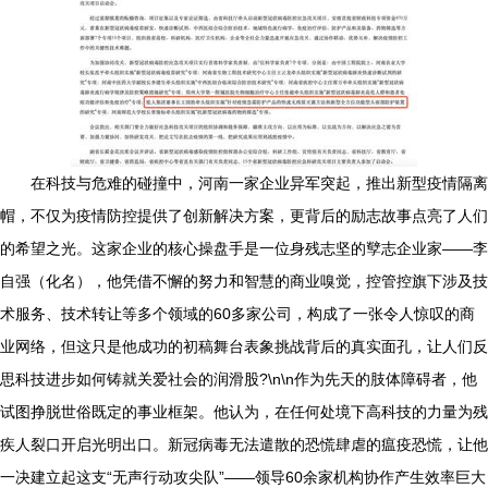
在科技与危难的碰撞中，河南一家企业异军突起，推出新型疫情隔离
帽，不仅为疫情防控提供了创新解决方案，更背后的励志故事点亮了人们
的希望之光。这家企业的核心操盘手是一位身残志坚的孼志企业家——李
自强（化名），他凭借不懈的努力和智慧的商业嗅觉，控管控旗下涉及技
术服务、技术转让等多个领域的60多家公司，构成了一张令人惊叹的商
业网络，但这只是他成功的初稿舞台表象挑战背后的真实面孔，让人们反
思科技进步如何铸就关爱社会的润滑股?\n\n作为先天的肢体障碍者，他
试图挣脱世俗既定的事业框架。他认为，在任何处境下高科技的力量为残
疾人裂口开启光明出口。新冠病毒无法遣散的恐慌肆虐的瘟疫恐慌，让他
一决建立起这支“无声行动攻尖队”——领导60余家机构协作产生效率巨大